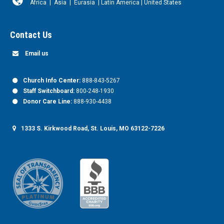
Africa
|
Asia
|
Eurasia
|
Latin America
|
United States
Contact Us
Email us
Church Info Center:
888-843-5267
Staff Switchboard:
800-248-1930
Donor Care Line:
888-930-4438
1333 S. Kirkwood Road, St. Louis, MO 63122-7226